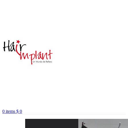
0
items
$
0