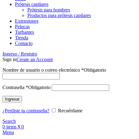
Prótesis capilares
Prótesis para hombres
Productos para prótesis capilares
Extensiones
Pelucas
Turbantes
Tienda
Contacto
Ingreso / Registro
Sign in
Create an Account
Nombre de usuario o correo electrónico
*
Obligatorio
Contraseña
*
Obligatorio
Ingresar
¿Perdiste tu contraseña?
Recuérdame
Search
0
items
$
0
Menu