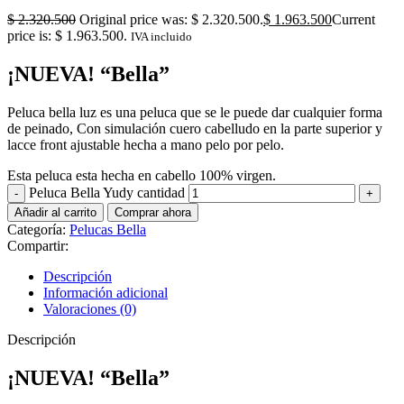
$
2.320.500
Original price was: $ 2.320.500.
$
1.963.500
Current
price is: $ 1.963.500.
IVA incluido
¡NUEVA! “Bella”
Peluca bella luz es una peluca que se le puede dar cualquier forma
de peinado, Con simulación cuero cabelludo en la parte superior y
lacce front ajustable hecha a mano pelo por pelo.
Esta peluca esta hecha en cabello 100% virgen.
Peluca Bella Yudy cantidad
Añadir al carrito
Comprar ahora
Categoría:
Pelucas Bella
Compartir:
Descripción
Información adicional
Valoraciones (0)
Descripción
¡NUEVA! “Bella”