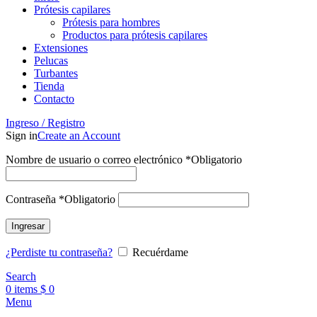
Prótesis capilares
Prótesis para hombres
Productos para prótesis capilares
Extensiones
Pelucas
Turbantes
Tienda
Contacto
Ingreso / Registro
Sign in
Create an Account
Nombre de usuario o correo electrónico
*
Obligatorio
Contraseña
*
Obligatorio
Ingresar
¿Perdiste tu contraseña?
Recuérdame
Search
0
items
$
0
Menu