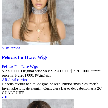
Vista rápida
Pelucas Full Lace Wigs
Pelucas Full Lace Wigs
$
2.499.000
Original price was: $ 2.499.000.
$
2.261.000
Current
price is: $ 2.261.000.
IVA incluido
Añadir al carrito
Cabello textura natural de gran belleza. Nudos invisibles, recién
inventados Encaje alemán. Cualquiera Largo del cabello hasta 26″ .
CUALQUIER
-10%