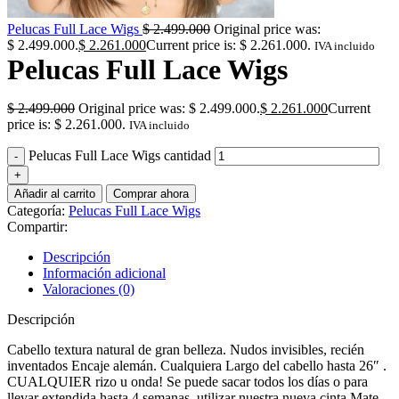
Pelucas Full Lace Wigs
$
2.499.000
Original price was:
$ 2.499.000.
$
2.261.000
Current price is: $ 2.261.000.
IVA incluido
Pelucas Full Lace Wigs
$
2.499.000
Original price was: $ 2.499.000.
$
2.261.000
Current
price is: $ 2.261.000.
IVA incluido
Pelucas Full Lace Wigs cantidad
Añadir al carrito
Comprar ahora
Categoría:
Pelucas Full Lace Wigs
Compartir:
Descripción
Información adicional
Valoraciones (0)
Descripción
Cabello textura natural de gran belleza. Nudos invisibles, recién
inventados Encaje alemán. Cualquiera Largo del cabello hasta 26″ .
CUALQUIER rizo u onda! Se puede sacar todos los días o para
llevar extendida hasta 4 semanas, utilizar nuestra nueva cinta Mate