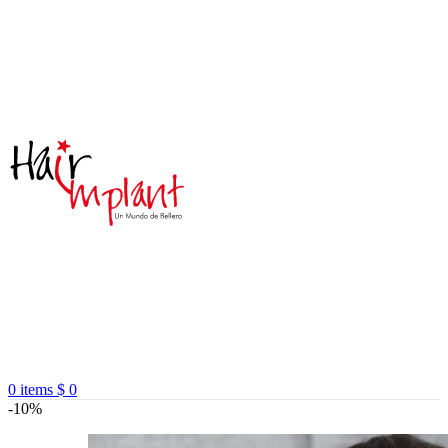
0
items
$
0
-10%