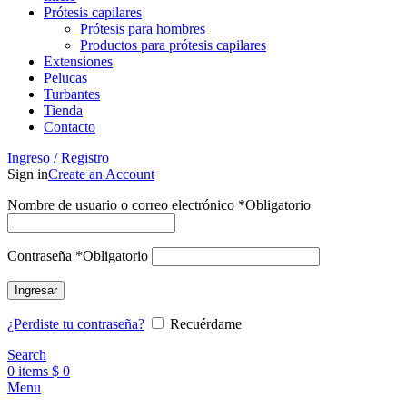
Prótesis capilares
Prótesis para hombres
Productos para prótesis capilares
Extensiones
Pelucas
Turbantes
Tienda
Contacto
Ingreso / Registro
Sign in
Create an Account
Nombre de usuario o correo electrónico
*
Obligatorio
Contraseña
*
Obligatorio
Ingresar
¿Perdiste tu contraseña?
Recuérdame
Search
0
items
$
0
Menu