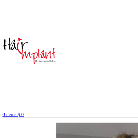
0
items
$
0