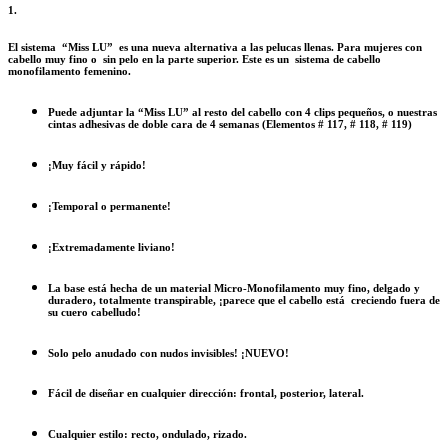
1.
El sistema “Miss LU” es una nueva alternativa a las pelucas llenas. Para mujeres con
cabello muy fino o sin pelo en la parte superior. Este es un sistema de cabello
monofilamento femenino.
Puede adjuntar la “Miss LU” al resto del cabello con 4 clips pequeños, o nuestras
cintas adhesivas de doble cara de 4 semanas (Elementos # 117, # 118, # 119)
¡Muy fácil y rápido!
¡Temporal o permanente!
¡Extremadamente liviano!
La base está hecha de un material Micro-Monofilamento muy fino, delgado y
duradero, totalmente transpirable, ¡parece que el cabello está
creciendo fuera de
su cuero cabelludo!
Solo pelo anudado con nudos invisibles!
¡NUEVO!
Fácil de diseñar en cualquier dirección: frontal, posterior, lateral.
Cualquier estilo: recto, ondulado, rizado.