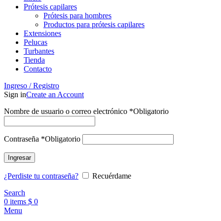
Prótesis capilares
Prótesis para hombres
Productos para prótesis capilares
Extensiones
Pelucas
Turbantes
Tienda
Contacto
Ingreso / Registro
Sign in
Create an Account
Nombre de usuario o correo electrónico
*
Obligatorio
Contraseña
*
Obligatorio
Ingresar
¿Perdiste tu contraseña?
Recuérdame
Search
0
items
$
0
Menu