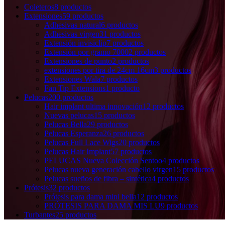
Coleteros
8 productos
Extensiones
59 productos
Adhesivas natural
6 productos
Adhesivas virgen
31 productos
Extensión invisiclip
7 productos
Extensión por gramo 7000
2 productos
Extensiones de punto
2 productos
extensiones por tira de 24cm 16cm
3 productos
Extensiones Wala
7 productos
Fan Tip Extensions
1 producto
Pelucas
200 productos
Hair implant ultima innovación
12 productos
Nuevas pelucas
15 productos
Pelucas Bella
29 productos
Pelucas Esperanza
26 productos
Pelucas Full Lace Wigs
20 productos
Pelucas Hair Implant
57 productos
PELUCAS Nueva Colección Sentoo
4 productos
Pelucas nueva generación cabello virgen
15 productos
Pelucas sueños de fibra – sintética
4 productos
Prótesis
32 productos
Prótesis para dama mini bella
12 productos
PRÓTESIS PARA DAMA MIS LU
9 productos
Turbantes
25 productos