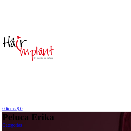
0
items
$
0
Peluca Erika
Categorías