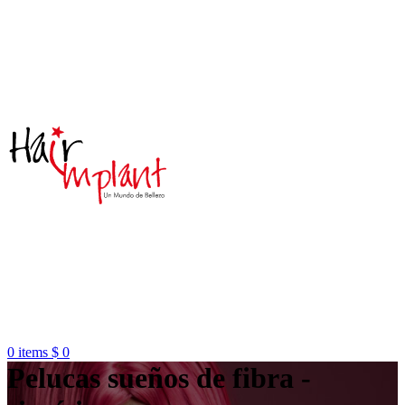
0
items
$
0
Pelucas sueños de fibra -