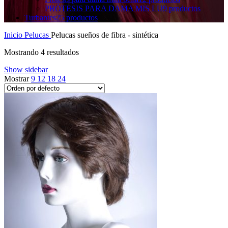
PRÓTESIS PARA DAMA MIS LU
9 productos
Turbantes
25 productos
Inicio
Pelucas
Pelucas sueños de fibra - sintética
Mostrando 4 resultados
Show sidebar
Mostrar
9
12
18
24