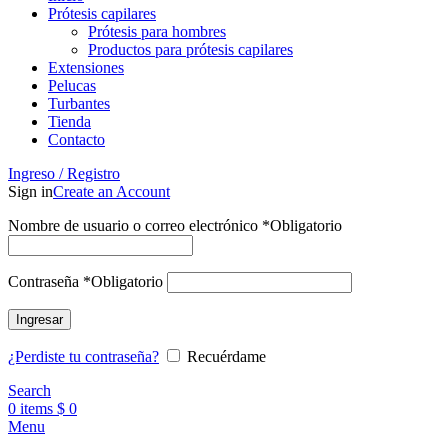
Prótesis capilares
Prótesis para hombres
Productos para prótesis capilares
Extensiones
Pelucas
Turbantes
Tienda
Contacto
Ingreso / Registro
Sign in
Create an Account
Nombre de usuario o correo electrónico
*
Obligatorio
Contraseña
*
Obligatorio
Ingresar
¿Perdiste tu contraseña?
Recuérdame
Search
0
items
$
0
Menu