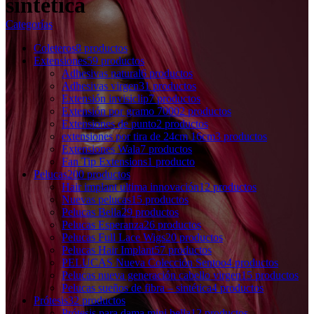
sintética
Categorías
Coleteros
8 productos
Extensiones
59 productos
Adhesivas natural
6 productos
Adhesivas virgen
31 productos
Extensión invisiclip
7 productos
Extensión por gramo 7000
2 productos
Extensiones de punto
2 productos
extensiones por tira de 24cm 16cm
3 productos
Extensiones Wala
7 productos
Fan Tip Extensions
1 producto
Pelucas
200 productos
Hair implant ultima innovación
12 productos
Nuevas pelucas
15 productos
Pelucas Bella
29 productos
Pelucas Esperanza
26 productos
Pelucas Full Lace Wigs
20 productos
Pelucas Hair Implant
57 productos
PELUCAS Nueva Colección Sentoo
4 productos
Pelucas nueva generación cabello virgen
15 productos
Pelucas sueños de fibra – sintética
4 productos
Prótesis
32 productos
Prótesis para dama mini bella
12 productos