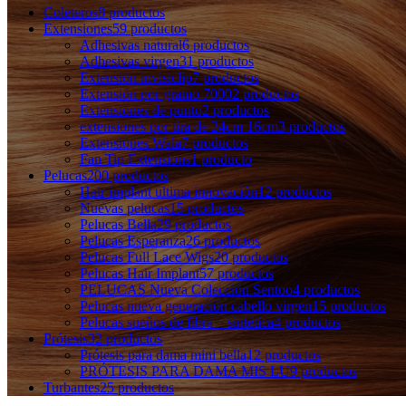
Coleteros
8 productos
Extensiones
59 productos
Adhesivas natural
6 productos
Adhesivas virgen
31 productos
Extensión invisiclip
7 productos
Extensión por gramo 7000
2 productos
Extensiones de punto
2 productos
extensiones por tira de 24cm 16cm
3 productos
Extensiones Wala
7 productos
Fan Tip Extensions
1 producto
Pelucas
200 productos
Hair implant ultima innovación
12 productos
Nuevas pelucas
15 productos
Pelucas Bella
29 productos
Pelucas Esperanza
26 productos
Pelucas Full Lace Wigs
20 productos
Pelucas Hair Implant
57 productos
PELUCAS Nueva Colección Sentoo
4 productos
Pelucas nueva generación cabello virgen
15 productos
Pelucas sueños de fibra – sintética
4 productos
Prótesis
32 productos
Prótesis para dama mini bella
12 productos
PRÓTESIS PARA DAMA MIS LU
9 productos
Turbantes
25 productos