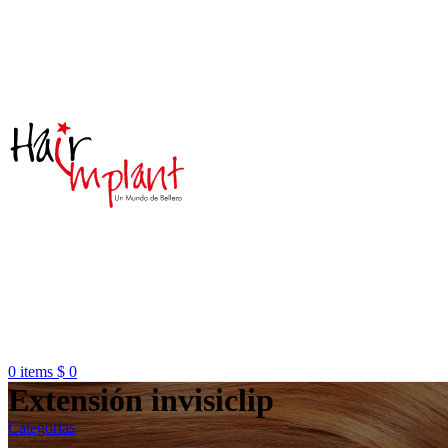
0
items
$
0
Extensión invisiclip
Categorías