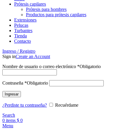
Prótesis capilares
Prótesis para hombres
Productos para prótesis capilares
Extensiones
Pelucas
Turbantes
Tienda
Contacto
Ingreso / Registro
Sign in
Create an Account
Nombre de usuario o correo electrónico
*
Obligatorio
Contraseña
*
Obligatorio
Ingresar
¿Perdiste tu contraseña?
Recuérdame
Search
0
items
$
0
Menu