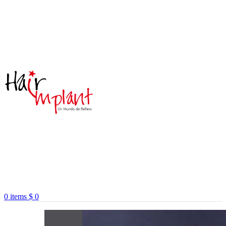
0
items
$
0