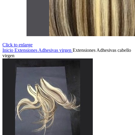
Click to enlarge
Inicio
Extensiones
Adhesivas virgen
Extensiones Adhesivas cabello
virgen