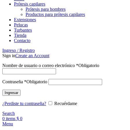
Prótesis capilares
Prótesis para hombres
Productos para prótesis capilares
Extensiones
Pelucas
Turbantes
Tienda
Contacto
Ingreso / Registro
Sign in
Create an Account
Nombre de usuario o correo electrónico
*
Obligatorio
Contraseña
*
Obligatorio
Ingresar
¿Perdiste tu contraseña?
Recuérdame
Search
0
items
$
0
Menu