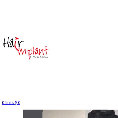
0
items
$
0