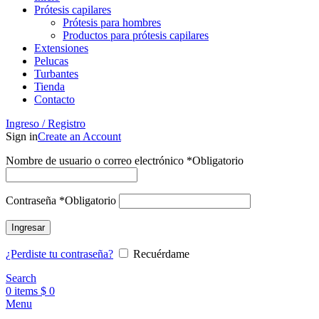
Prótesis capilares
Prótesis para hombres
Productos para prótesis capilares
Extensiones
Pelucas
Turbantes
Tienda
Contacto
Ingreso / Registro
Sign in
Create an Account
Nombre de usuario o correo electrónico
*
Obligatorio
Contraseña
*
Obligatorio
Ingresar
¿Perdiste tu contraseña?
Recuérdame
Search
0
items
$
0
Menu