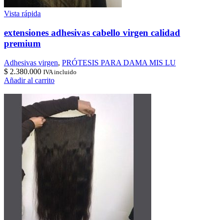
Vista rápida
extensiones adhesivas cabello virgen calidad
premium
Adhesivas virgen
,
PRÓTESIS PARA DAMA MIS LU
$
2.380.000
IVA incluido
Añadir al carrito